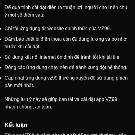
Để quá trình cài đặt diễn ra thuận lợi, người chơi nên chú
ý một số điểm sau:
Chỉ tải ứng dụng từ website chính thức của VZ99.
Đảm bảo thiết bị điện thoại còn đủ dung lượng và bộ nhớ
trước khi cài đặt.
Sử dụng kết nối internet ổn định để tránh lỗi khi tải file.
Đóng các ứng dụng chạy nền để tránh xung đột hệ thống.
Cập nhật ứng dụng vz99 thường xuyên để sử dụng phiên
bản mới nhất.
Những lưu ý này sẽ giúp bạn tải và cài đặt app VZ99
nhanh chóng, an toàn.
Kết luận