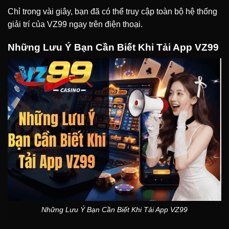
Chỉ trong vài giây, bạn đã có thể truy cập toàn bộ hệ thống
giải trí của VZ99 ngay trên điện thoại.
Những Lưu Ý Bạn Cần Biết Khi Tải App VZ99
Những Lưu Ý Bạn Cần Biết Khi Tải App VZ99