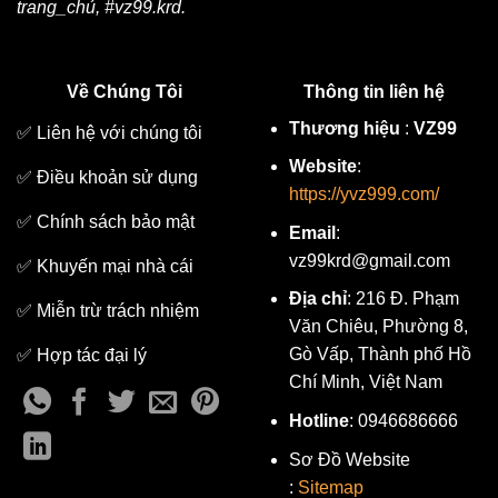
trang_chủ, #vz99.krd.
Về Chúng Tôi
Thông tin liên hệ
Thương hiệu
:
VZ99
✅ Liên hệ với chúng tôi
Website
:
✅ Điều khoản sử dụng
https://yvz999.com/
✅ Chính sách bảo mật
Email
:
vz99krd@gmail.com
✅ Khuyến mại nhà cái
Địa chỉ
: 216 Đ. Phạm
✅ Miễn trừ trách nhiệm
Văn Chiêu, Phường 8,
Gò Vấp, Thành phố Hồ
✅ Hợp tác đại lý
Chí Minh, Việt Nam
Hotline
: 0946686666
Sơ Đồ Website
:
Sitemap