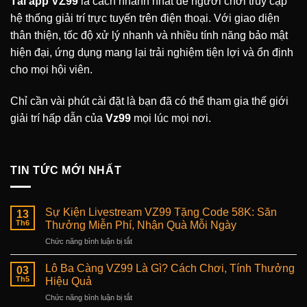
Tải app VZ99
là cách nhanh nhất để người chơi truy cập
hệ thống giải trí trực tuyến trên điện thoại. Với giao diện
thân thiện, tốc độ xử lý nhanh và nhiều tính năng bảo mật
hiện đại, ứng dụng mang lại trải nghiệm tiện lợi và ổn định
cho mọi hội viên.
Chỉ cần vài phút cài đặt là bạn đã có thể tham gia thế giới
giải trí hấp dẫn của
Vz99
mọi lúc mọi nơi.
TIN TỨC MỚI NHẤT
Sự Kiện Livestream VZ99 Tặng Code 58K: Săn
13
Th6
Thưởng Miễn Phí, Nhận Quà Mỗi Ngày
ở
Chức năng bình luận bị tắt
Sự
Kiện
Lô Ba Càng VZ99 Là Gì? Cách Chơi, Tính Thưởng
03
Livestream
Th5
Hiệu Quả
VZ99
ở
Chức năng bình luận bị tắt
Tặng