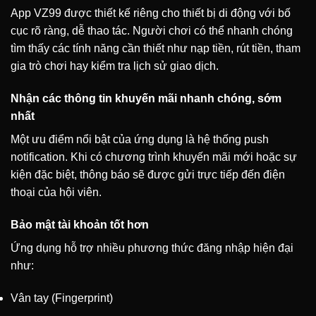
App VZ99 được thiết kế riêng cho thiết bị di động với bố
cục rõ ràng, dễ thao tác. Người chơi có thể nhanh chóng
tìm thấy các tính năng cần thiết như nạp tiền, rút tiền, tham
gia trò chơi hay kiểm tra lịch sử giao dịch.
Nhận các thông tin khuyến mãi nhanh chóng, sớm
nhất
Một ưu điểm nổi bật của ứng dụng là hệ thống push
notification. Khi có chương trình khuyến mãi mới hoặc sự
kiện đặc biệt, thông báo sẽ được gửi trực tiếp đến điện
thoại của hội viên.
Bảo mật tài khoản tốt hơn
Ứng dụng hỗ trợ nhiều phương thức đăng nhập hiện đại
như:
Vân tay (Fingerprint)