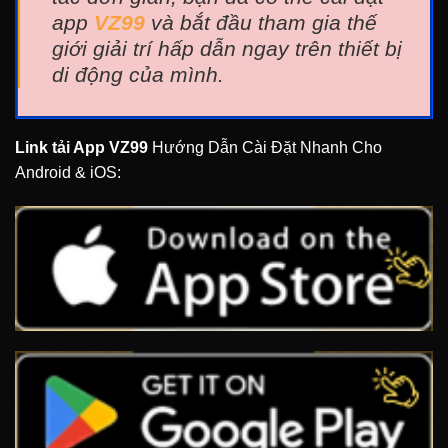
app
VZ99
và bắt đầu tham gia thế
giới giải trí hấp dẫn ngay trên thiết bị
di động của mình.
Link tải App VZ99
Hướng Dẫn Cài Đặt Nhanh Cho
Android & iOS: