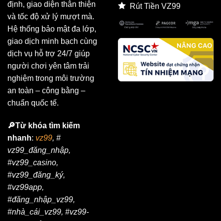
định, giao diện thân thiện
Rút Tiền VZ99
và tốc độ xử lý mượt mà.
Hệ thống bảo mật đa lớp,
giao dịch minh bạch cùng
dịch vụ hỗ trợ 24/7 giúp
người chơi yên tâm trải
nghiệm trong môi trường
an toàn – công bằng –
chuẩn quốc tế.
🔎Từ khóa tìm kiếm
nhanh
:
vz99
, #
vz99_đăng_nhập,
#vz99_casino,
#vz99_đăng_ký,
#vz99app,
#đăng_nhập_vz99,
#nhà_cái_vz99, #vz99-