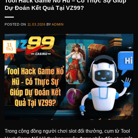
Tool Hack Game Nổ Hũ – Có Thực Sự Giúp
Dự Đoán Kết Quả Tại VZ99?
POSTED ON
11.03.2026
BY
ADMIN
11
Th3
Trong cộng đồng người chơi slot đổi thưởng, cụm từ Tool