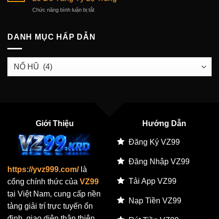
Giàu
Chào
ở
Chức năng bình luận bị tắt
Từ
Mừng
Soi
Lô
Tân
Cầu
Đề
Thủ
Chuẩn
DANH MỤC HẤP DẪN
–
Cực
–
Kinh
Hot
Kinh
Nghiệm
Nghiệm
Dành
Danh
Giúp
Cho
Mục
Người
Cược
Hấp
Chơi
Thủ
Lô
Dẫn
Đề
Tăng
Tỷ
Giới Thiệu
Hướng Dẫn
Lệ
Trúng
Đăng Ký VZ99
Đăng Nhập VZ99
https://yvz999.com/
là
Tải App VZ99
cổng chính thức của
VZ99
tại Việt Nam, cung cấp nền
Nạp Tiền VZ99
tảng giải trí trực tuyến ổn
định, giao diện thân thiện