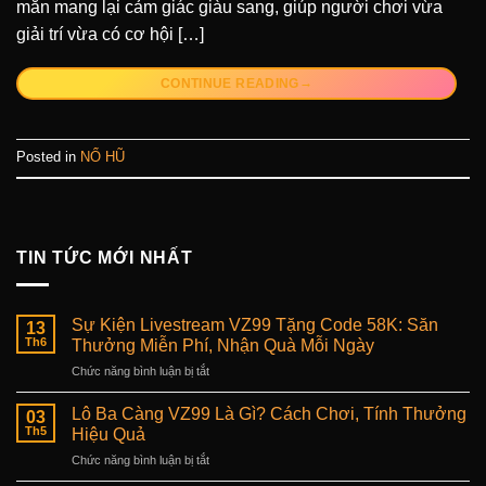
mắn mang lại cảm giác giàu sang, giúp người chơi vừa
giải trí vừa có cơ hội […]
→
CONTINUE READING
Posted in
NỔ HŨ
TIN TỨC MỚI NHẤT
Sự Kiện Livestream VZ99 Tặng Code 58K: Săn
13
Th6
Thưởng Miễn Phí, Nhận Quà Mỗi Ngày
ở
Chức năng bình luận bị tắt
Sự
Kiện
Lô Ba Càng VZ99 Là Gì? Cách Chơi, Tính Thưởng
03
Livestream
Th5
Hiệu Quả
VZ99
ở
Chức năng bình luận bị tắt
Tặng
Lô
Code