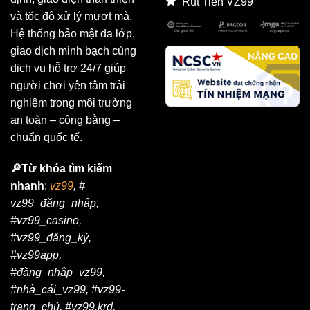
Rút Tiền VZ99
và tốc độ xử lý mượt mà.
Hệ thống bảo mật đa lớp,
giao dịch minh bạch cùng
dịch vụ hỗ trợ 24/7 giúp
người chơi yên tâm trải
nghiệm trong môi trường
an toàn – công bằng –
chuẩn quốc tế.
🔎Từ khóa tìm kiếm
nhanh
:
vz99
, #
vz99_đăng_nhập,
#vz99_casino,
#vz99_đăng_ký,
#vz99app,
#đăng_nhập_vz99,
#nhà_cái_vz99, #vz99-
trang_chủ, #vz99.krd.