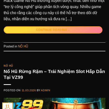
Hack Game Nổ Hũ thường xuyên được nhắc đến như một
“trợ lý công nghệ” giúp phân tích vòng quay. Nhiều game
thủ cho rằng các công cụ này có thể hỗ trợ theo dõi dữ
liệu, nhận diện xu hướng và đưa ra […]
→
CONTINUE READING
Posted in
NỔ HŨ
NỔ HŨ
Nổ Hũ Rừng Rậm – Trải Nghiệm Slot Hấp Dẫn
Tại VZ99
POSTED ON
11.03.2026
BY
ADMIN
11