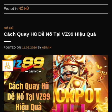
Posted in
NỔ HŨ
NỔ HŨ
Cách Quay Hũ Dễ Nổ Tại VZ99 Hiệu Quả
POSTED ON
11.03.2026
BY
ADMIN
11
Th3