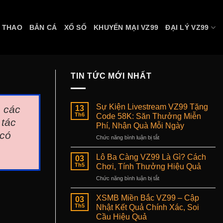
 THAO
BẮN CÁ
XỔ SỐ
KHUYẾN MẠI VZ99
ĐẠI LÝ VZ99
TIN TỨC MỚI NHẤT
Sự Kiện Livestream VZ99 Tặng
a các
13
Th6
Code 58K: Săn Thưởng Miễn
 tác
Phí, Nhận Quà Mỗi Ngày
 có
ở
Chức năng bình luận bị tắt
Sự
Kiện
Lô Ba Càng VZ99 Là Gì? Cách
03
Livestream
Th5
Chơi, Tính Thưởng Hiệu Quả
VZ99
ở
Chức năng bình luận bị tắt
Tặng
Lô
Code
Ba
58K:
XSMB Miền Bắc VZ99 – Cập
03
Càng
Săn
Th5
Nhật Kết Quả Chính Xác, Soi
VZ99
Thưởng
Cầu Hiệu Quả
Là
Miễn