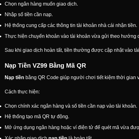
Chọn ngân hàng muốn giao dịch.
Nhập số tiền cần nạp.
Hệ thống cung cấp các thông tin tài khoản nhà cái nhận tiền.
Thực hiện chuyển khoản vào tài khoản vừa gửi theo hướng 
Sau khi giao dịch hoàn tất, tiền thường được cập nhật vào tài
Nạp Tiền VZ99 Bằng Mã QR
Nạp tiền
bằng QR Code giúp người chơi tiết kiệm thời gian và
Cách thực hiện:
Chọn chính xác ngân hàng và số tiền cần nạp vào tài khoản.
Hệ thống tạo mã QR tự động.
Mở ứng dụng ngân hàng hoặc ví điện tử để quét mã vừa đượ
Xác nhận giao dịch
nạp tiền
là hoàn tất.