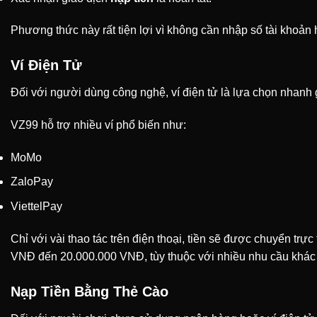
Phương thức này rất tiện lợi vì không cần nhập số tài khoản
Ví Điện Tử
Đối với người dùng công nghệ, ví điện tử là lựa chọn nhanh g
VZ99 hỗ trợ nhiều ví phổ biến như:
MoMo
ZaloPay
ViettelPay
Chỉ với vài thao tác trên điện thoại, tiền sẽ được chuyển tr
VNĐ đến 20.000.000 VNĐ, tùy thuộc với nhiều nhu cầu khác
Nạp Tiền Bằng Thẻ Cào