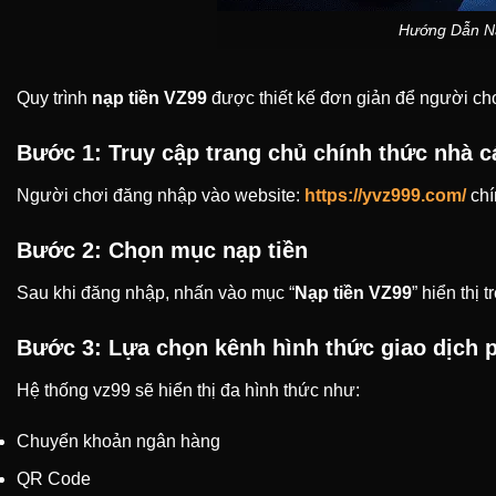
Hướng Dẫn N
Quy trình
nạp tiền VZ99
được thiết kế đơn giản để người chơ
Bước 1: Truy cập trang chủ chính thức nhà c
Người chơi đăng nhập vào website:
https://yvz999.com/
chí
Bước 2: Chọn mục nạp tiền
Sau khi đăng nhập, nhấn vào mục “
Nạp tiền VZ99
” hiển thị 
Bước 3: Lựa chọn kênh hình thức giao dịch 
Hệ thống vz99 sẽ hiển thị đa hình thức như:
Chuyển khoản ngân hàng
QR Code