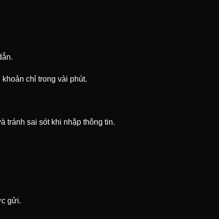
dẫn.
 khoản chỉ trong vài phút.
 tránh sai sót khi nhập thông tin.
c gửi.