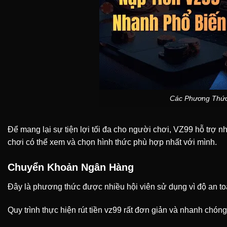
Các Phương Thức
Để mang lại sự tiện lợi tối đa cho người chơi, VZ99 hỗ trợ
chơi có thể xem và chọn hình thức phù hợp nhất với mình.
Chuyển Khoản Ngân Hàng
Đây là phương thức được nhiều hội viên sử dụng vì độ an toà
Quy trình thực hiện rút tiền vz99 rất đơn giản và nhanh chóng