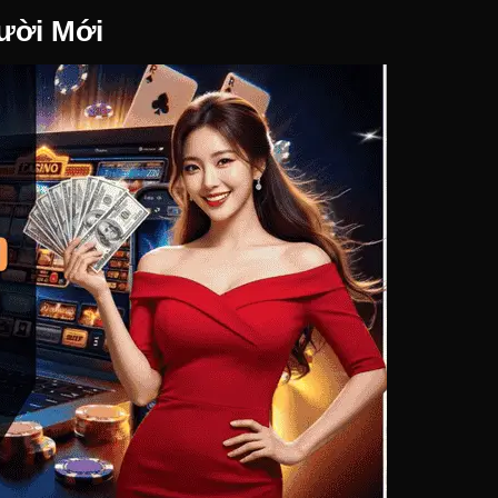
ười Mới