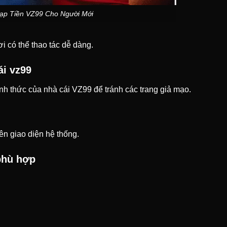
ạp Tiền VZ99 Cho Người Mới
i có thể thao tác dễ dàng.
ái vz99
nh thức của nhà cái VZ99 để tránh các trang giả mạo.
trên giao diện hệ thống.
phù hợp