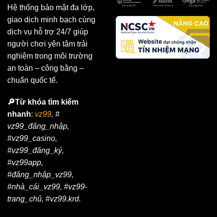
Hệ thống bảo mật đa lớp,
giao dịch minh bạch cùng
dịch vụ hỗ trợ 24/7 giúp
người chơi yên tâm trải
nghiệm trong môi trường
an toàn – công bằng –
chuẩn quốc tế.
🔎Từ khóa tìm kiếm
nhanh
:
vz99
, #
vz99_đăng_nhập,
#vz99_casino,
#vz99_đăng_ký,
#vz99app,
#đăng_nhập_vz99,
#nhà_cái_vz99, #vz99-
trang_chủ, #vz99.krd.