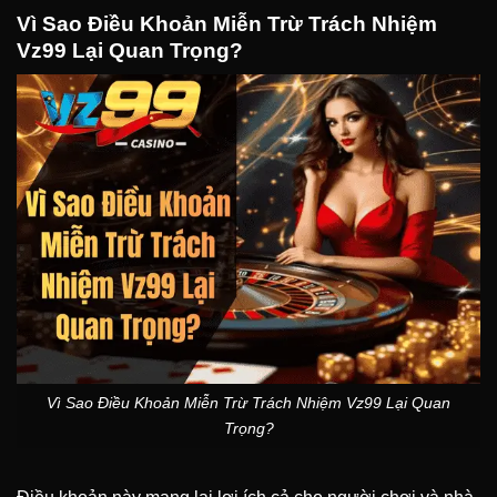
Vì Sao Điều Khoản Miễn Trừ Trách Nhiệm
Vz99 Lại Quan Trọng?
Vì Sao Điều Khoản Miễn Trừ Trách Nhiệm Vz99 Lại Quan
Trọng?