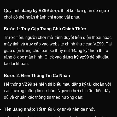
Quy trình
đăng ký VZ99
được thiết kế đơn giản để người
chơi có thể hoàn thành chỉ trong vài phút.
Bước 1: Truy Cập Trang Chủ Chính Thức
Trước tiên, người chơi mở trình duyệt trên điện thoại hoặc
máy tính và truy cập vào website chính thức của VZ99. Tại
giao diện trang chủ, bạn sẽ thấy nút “Đăng ký” hiển thị rõ
ràng ở góc màn hình. Click vào
đăng ký vz99
để bắt đầu
tạo tài khoản.
Bước 2: Điền Thông Tin Cá Nhân
Hệ thống VZ99 sẽ hiển thị biểu mẫu đăng ký tài khoản với
các trường thông tin cơ bản. Người chơi chỉ cần điền đầy
đủ và chuẩn xác thông tin theo hướng dẫn:
Tên đăng nhập
: Tối thiểu 6 ký tự và nên dễ nhớ.