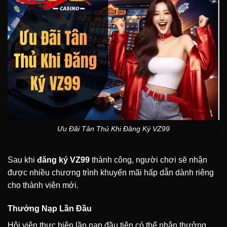
Ưu Đãi Tân Thủ Khi Đăng Ký VZ99
Sau khi
đăng ký VZ99
thành công, người chơi sẽ nhận
được nhiều chương trình khuyến mãi hấp dẫn dành riêng
cho thành viên mới.
Thưởng Nạp Lần Đầu
Hội viên thực hiện lần nạp đầu tiên có thể nhận thưởng