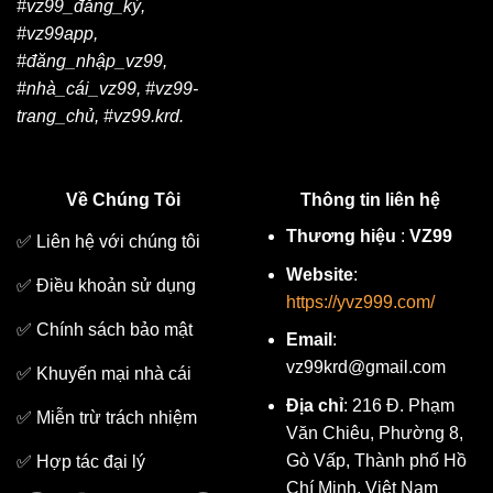
#vz99_đăng_ký,
#vz99app,
#đăng_nhập_vz99,
#nhà_cái_vz99, #vz99-
trang_chủ, #vz99.krd.
Về Chúng Tôi
Thông tin liên hệ
Thương hiệu
:
VZ99
✅ Liên hệ với chúng tôi
Website
:
✅ Điều khoản sử dụng
https://yvz999.com/
✅ Chính sách bảo mật
Email
:
vz99krd@gmail.com
✅ Khuyến mại nhà cái
Địa chỉ
: 216 Đ. Phạm
✅ Miễn trừ trách nhiệm
Văn Chiêu, Phường 8,
Gò Vấp, Thành phố Hồ
✅ Hợp tác đại lý
Chí Minh, Việt Nam