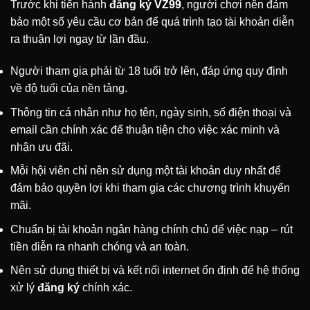
Trước khi tiến hành
đăng ký VZ99
, người chơi nên đảm
bảo một số yêu cầu cơ bản để quá trình tạo tài khoản diễn
ra thuận lợi ngay từ lần đầu.
Người tham gia phải từ 18 tuổi trở lên, đáp ứng quy định
về độ tuổi của nền tảng.
Thông tin cá nhân như họ tên, ngày sinh, số điện thoại và
email cần chính xác để thuận tiện cho việc xác minh và
nhận ưu đãi.
Mỗi hội viên chỉ nên sử dụng một tài khoản duy nhất để
đảm bảo quyền lợi khi tham gia các chương trình khuyến
mãi.
Chuẩn bị tài khoản ngân hàng chính chủ để việc nạp – rút
tiền diễn ra nhanh chóng và an toàn.
Nên sử dụng thiết bị và kết nối internet ổn định để hệ thống
xử lý
đăng ký
chính xác.