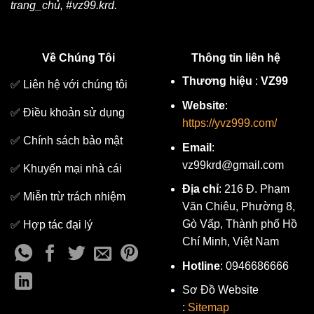
trang_chủ, #vz99.krd.
Về Chúng Tôi
Thông tin liên hệ
Thương hiệu
:
VZ99
✅ Liên hệ với chúng tôi
Website
:
✅ Điều khoản sử dụng
https://yvz999.com/
✅ Chính sách bảo mật
Email
:
vz99krd@gmail.com
✅ Khuyến mại nhà cái
Địa chỉ
: 216 Đ. Phạm
✅ Miễn trừ trách nhiệm
Văn Chiêu, Phường 8,
Gò Vấp, Thành phố Hồ
✅ Hợp tác đại lý
Chí Minh, Việt Nam
Hotline
: 0946686666
Sơ Đồ Website
:
Sitemap