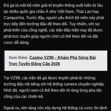
Đá gà là một bộ môn giải trí truyền thống xuất hiện từ lâu
tại nhiều quốc gia châu Á như Việt Nam, Thái Lan hay
Campuchia. Trước đây, người yêu thích bộ môn này phải
trực tiếp đến trường đấu để theo dõi. Tuy nhiên, với sự
phát triển của công nghệ, các trận đấu hiện nay đã được
phát trực tuyến giúp người chơi có thể theo dõi và đặt
cược dễ dàng.
Xem thêm
Casino VZ99 – Khám Phá Sòng Bài
Trực Tuyến Đẳng Cấp 2026
Tại VZ99, các trận đá gà được truyền phát từ những
trường đấu nổi tiếng với hệ thống camera chuyên nghiệp.
Nhờ đó, người xem có thể theo dõi rõ ràng từng pha tấn
công của các chiến kê.
Ngoài ra, nền tảng còn xây dựng hệ thống cá cược ổn định