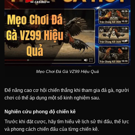
Mẹo Chơi Đá Gà VZ99 Hiệu Quả
Để nâng cao cơ hội chiến thắng khi tham gia đá gà, người
chơi có thể áp dụng một số kinh nghiệm sau.
Nghiên cứu phong độ chiến kê
Trước khi đặt cược, hãy tìm hiểu về lịch sử thi đấu, thể lực
và phong cách chiến đấu của từng chiến kê.