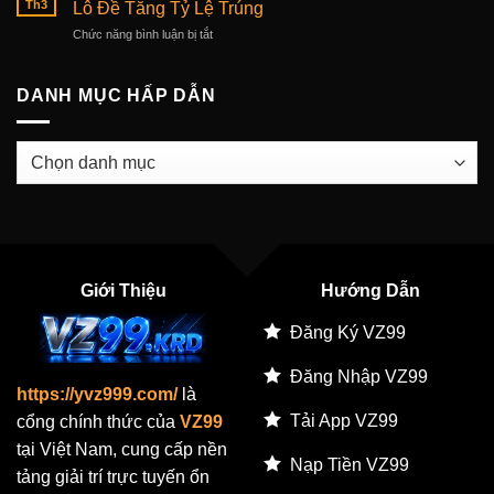
Đãi
Th3
Lô Đề Tăng Tỷ Lệ Trúng
Giàu
Chào
ở
Chức năng bình luận bị tắt
Từ
Mừng
Soi
Lô
Tân
Cầu
Đề
Thủ
Chuẩn
DANH MỤC HẤP DẪN
–
Cực
–
Kinh
Hot
Kinh
Nghiệm
Nghiệm
Dành
Danh
Giúp
Cho
Mục
Người
Cược
Hấp
Chơi
Thủ
Lô
Dẫn
Đề
Tăng
Tỷ
Giới Thiệu
Hướng Dẫn
Lệ
Trúng
Đăng Ký VZ99
Đăng Nhập VZ99
https://yvz999.com/
là
Tải App VZ99
cổng chính thức của
VZ99
tại Việt Nam, cung cấp nền
Nạp Tiền VZ99
tảng giải trí trực tuyến ổn