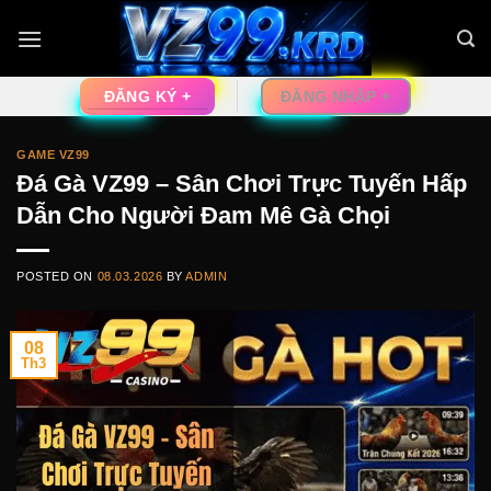
Skip
to
content
ĐĂNG KÝ +
ĐĂNG NHẬP +
GAME VZ99
Đá Gà VZ99 – Sân Chơi Trực Tuyến Hấp
Dẫn Cho Người Đam Mê Gà Chọi
POSTED ON
08.03.2026
BY
ADMIN
08
Th3