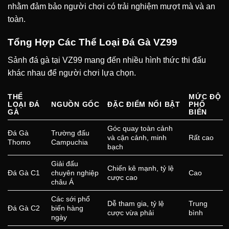
nhằm đảm bảo người chơi có trải nghiệm mượt mà và an
toàn.
Tổng Hợp Các Thể Loại Đá Gà VZ99
Sảnh đá gà tại VZ99 mang đến nhiều hình thức thi đấu
khác nhau để người chơi lựa chọn.
THỂ
MỨC ĐỘ
LOẠI ĐÁ
NGUỒN GỐC
ĐẶC ĐIỂM NỔI BẬT
PHỔ
GÀ
BIẾN
Góc quay toàn cảnh
Đá Gà
Trường đấu
và cận cảnh, minh
Rất cao
Thomo
Campuchia
bạch
Giải đấu
Chiến kê mạnh, tỷ lệ
Đá Gà C1
chuyên nghiệp
Cao
cược cao
châu Á
Các sới phổ
Dễ tham gia, tỷ lệ
Trung
Đá Gà C2
biến hàng
cược vừa phải
bình
ngày