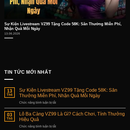
Sự Kiện Livestream VZ99 Tặng Code 58K: Săn Thưởng Miễn Phí,
Nhận Quà Mỗi Ngày
13.06.2026
TIN TỨC MỚI NHẤT
Sự Kiện Livestream VZ99 Tặng Code 58K: Săn
13
Th6
Thưởng Miễn Phí, Nhận Quà Mỗi Ngày
ở
Chức năng bình luận bị tắt
Sự
Kiện
Lô Ba Càng VZ99 Là Gì? Cách Chơi, Tính Thưởng
03
Livestream
Th5
Hiệu Quả
VZ99
ở
Chức năng bình luận bị tắt
Tặng