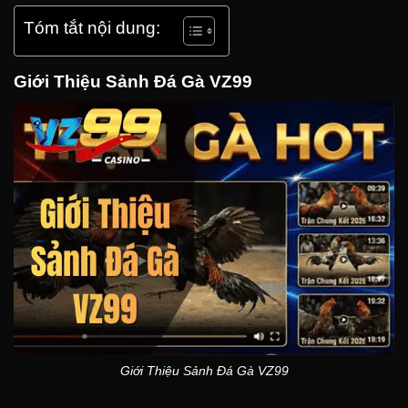
Tóm tắt nội dung:
Giới Thiệu Sảnh Đá Gà VZ99
Giới Thiệu Sảnh Đá Gà VZ99