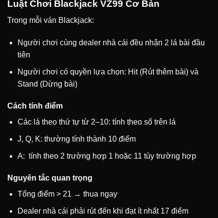
Luật Chơi Blackjack VZ99 Cơ Bản
Trong mỗi ván Blackjack:
Người chơi cùng dealer nhà cái đều nhận 2 lá bài đầu
tiên
Người chơi có quyền lựa chọn: Hit (Rút thêm bài) và
Stand (Dừng bài)
Cách tính điểm
Các lá theo thứ tự từ 2–10: tính theo số trên lá
J, Q, K: thường tính thành 10 điểm
A: tính theo 2 trường hợp 1 hoặc 11 tùy trường hợp
Nguyên tắc quan trọng
Tổng điểm > 21 → thua ngay
Dealer nhà cái phải rút đến khi đạt ít nhất 17 điểm