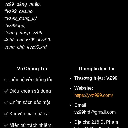
vz99_đăng_nhập,
#vz99_casino,
#vz99_đăng_ký,
#vz99app,
#đăng_nhập_vz99,
#nhà_cái_vz99, #vz99-
trang_chủ, #vz99.krd.
Về Chúng Tôi
Thông tin liên hệ
Thương hiệu
:
VZ99
✅ Liên hệ với chúng tôi
Website
:
✅ Điều khoản sử dụng
https://yvz999.com/
✅ Chính sách bảo mật
Email
:
vz99krd@gmail.com
✅ Khuyến mại nhà cái
Địa chỉ
: 216 Đ. Phạm
✅ Miễn trừ trách nhiệm