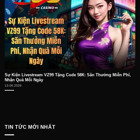
Sự Kiện Livestream VZ99 Tặng Code 58K: Săn Thưởng Miễn Phí,
Nhận Quà Mỗi Ngày
13.06.2026
TIN TỨC MỚI NHẤT