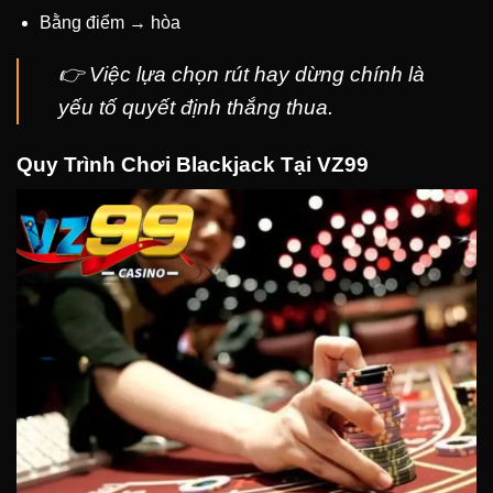
Bằng điểm → hòa
👉 Việc lựa chọn rút hay dừng chính là
yếu tố quyết định thắng thua.
Quy Trình Chơi Blackjack Tại VZ99