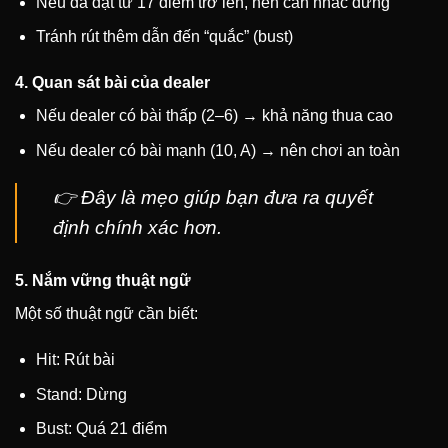
Nếu đã đạt từ 17 điểm trở lên, nên cân nhắc dừng
Tránh rút thêm dẫn đến “quắc” (bust)
4. Quan sát bài của dealer
Nếu dealer có bài thấp (2–6) → khả năng thua cao
Nếu dealer có bài mạnh (10, A) → nên chơi an toàn
👉 Đây là mẹo giúp bạn đưa ra quyết
định chính xác hơn.
5. Nắm vững thuật ngữ
Một số thuật ngữ cần biết:
Hit: Rút bài
Stand: Dừng
Bust: Quá 21 điểm