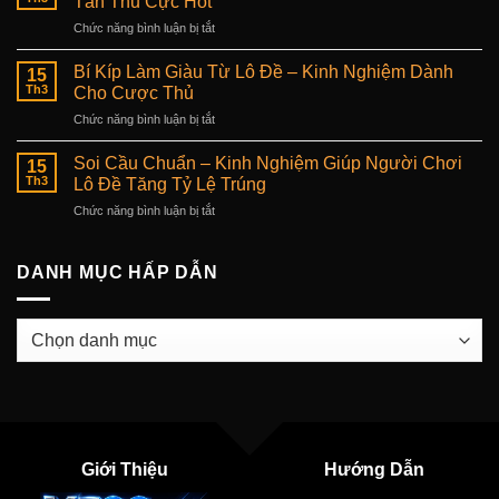
Tân Thủ Cực Hot
Khuyến
Giúp
Hiệu
ở
Chức năng bình luận bị tắt
Mại
Hội
Quả
Đăng
–
Viên
Ký
Truy
Bí Kíp Làm Giàu Từ Lô Đề – Kinh Nghiệm Dành
Dễ
15
Nhận
Cập
Th3
Cho Cược Thủ
Dàng
78K
Mới
Thắng
ở
Chức năng bình luận bị tắt
VZ99
Nhất,
Lớn
Bí
–
An
Kíp
Ưu
Soi Cầu Chuẩn – Kinh Nghiệm Giúp Người Chơi
Toàn
15
Làm
Đãi
Th3
Lô Đề Tăng Tỷ Lệ Trúng
Giàu
Chào
ở
Chức năng bình luận bị tắt
Từ
Mừng
Soi
Lô
Tân
Cầu
Đề
Thủ
Chuẩn
DANH MỤC HẤP DẪN
–
Cực
–
Kinh
Hot
Kinh
Nghiệm
Nghiệm
Dành
Danh
Giúp
Cho
Mục
Người
Cược
Hấp
Chơi
Thủ
Lô
Dẫn
Đề
Tăng
Tỷ
Giới Thiệu
Hướng Dẫn
Lệ
Trúng