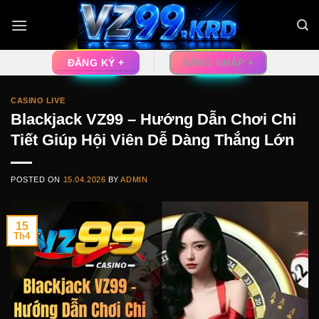
Skip
to
content
ĐĂNG KÝ +
ĐĂNG NHẬP +
CASINO LIVE
Blackjack VZ99 – Hướng Dẫn Chơi Chi
Tiết Giúp Hội Viên Dễ Dàng Thắng Lớn
POSTED ON
15.04.2026
BY
ADMIN
15
Th4