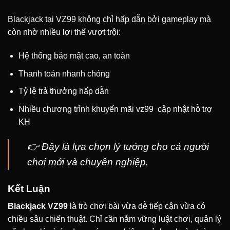
Blackjack tại VZ99 không chỉ hấp dẫn bởi gameplay mà
còn nhờ nhiều lợi thế vượt trội:
Hệ thống bảo mật cao, an toàn
Thanh toán nhanh chóng
Tỷ lệ trả thưởng hấp dẫn
Nhiều chương trình khuyến mãi vz99 cập nhật hỗ trợ
KH
👉 Đây là lựa chọn lý tưởng cho cả người
chơi mới và chuyên nghiệp.
Kết Luận
Blackjack VZ99
là trò chơi bài vừa dễ tiếp cận vừa có
chiều sâu chiến thuật. Chỉ cần nắm vững luật chơi, quản lý