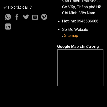
Văn Chiêu, Phường 8,
Gò Vấp, Thành phố Hồ
✅ Hợp tác đại lý
Chí Minh, Việt Nam
Hotline
: 0946686666
Sơ Đồ Website
:
Sitemap
Google Map chỉ đường