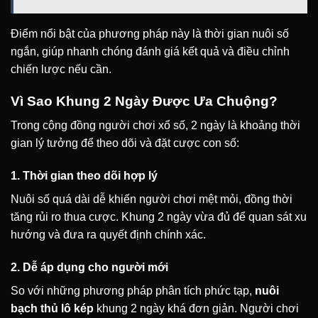
Điểm nổi bật của phương pháp này là thời gian nuôi số
ngắn, giúp nhanh chóng đánh giá kết quả và điều chỉnh
chiến lược nếu cần.
Vì Sao Khung 2 Ngày Được Ưa Chuộng?
Trong cộng đồng người chơi xổ số, 2 ngày là khoảng thời
gian lý tưởng để theo dõi và đặt cược con số:
1. Thời gian theo dõi hợp lý
Nuôi số quá dài dễ khiến người chơi mệt mỏi, đồng thời
tăng rủi ro thua cược. Khung 2 ngày vừa đủ để quan sát xu
hướng và đưa ra quyết định chính xác.
2. Dễ áp dụng cho người mới
So với những phương pháp phân tích phức tạp,
nuôi
bạch thủ lô kép
khung 2 ngày khá đơn giản. Người chơi