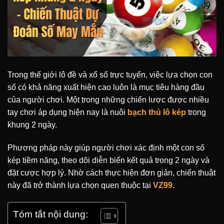
Trong thế giới lô đề và xổ số trực tuyến, việc lựa chọn con
số có khả năng xuất hiện cao luôn là mục tiêu hàng đầu
của người chơi. Một trong những chiến lược được nhiều
tay chơi áp dụng hiện nay là nuôi
bạch thủ lô kép
trong
khung 2 ngày.
Phương pháp này giúp người chơi xác định một con số
kép tiềm năng, theo dõi diễn biến kết quả trong 2 ngày và
đặt cược hợp lý. Nhờ cách thực hiện đơn giản, chiến thuật
này đã trở thành lựa chọn quen thuộc tại
VZ99
.
Tóm tắt nội dung: