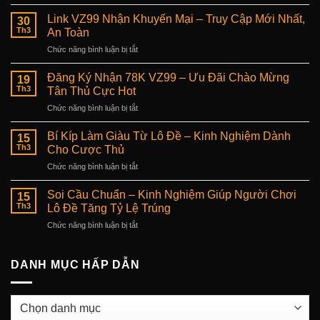
Blackjack
Cập
Hiệu
VZ99
Nhật
Link VZ99 Nhận Khuyến Mại – Truy Cập Mới Nhất,
Quả
30
–
Kết
Th3
An Toàn
Hướng
Quả
ở
Chức năng bình luận bị tắt
Dẫn
Chính
Link
Chơi
Xác,
VZ99
Chi
Đăng Ký Nhận 78K VZ99 – Ưu Đãi Chào Mừng
Soi
19
Nhận
Tiết
Th3
Tân Thủ Cực Hot
Cầu
Khuyến
Giúp
Hiệu
ở
Chức năng bình luận bị tắt
Mại
Hội
Quả
Đăng
–
Viên
Ký
Truy
Bí Kíp Làm Giàu Từ Lô Đề – Kinh Nghiệm Dành
Dễ
15
Nhận
Cập
Th3
Cho Cược Thủ
Dàng
78K
Mới
Thắng
ở
Chức năng bình luận bị tắt
VZ99
Nhất,
Lớn
Bí
–
An
Kíp
Ưu
Soi Cầu Chuẩn – Kinh Nghiệm Giúp Người Chơi
Toàn
15
Làm
Đãi
Th3
Lô Đề Tăng Tỷ Lệ Trúng
Giàu
Chào
ở
Chức năng bình luận bị tắt
Từ
Mừng
Soi
Lô
Tân
Cầu
Đề
Thủ
Chuẩn
DANH MỤC HẤP DẪN
–
Cực
–
Kinh
Hot
Kinh
Nghiệm
Nghiệm
Dành
Danh
Giúp
Cho
Mục