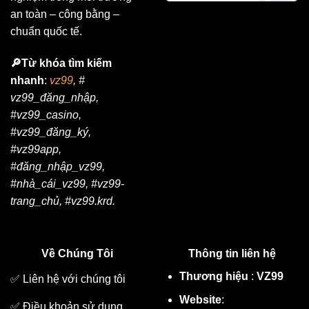
an toàn – công bằng –
chuẩn quốc tế.
🔎Từ khóa tìm kiếm
nhanh
:
vz99
, #
vz99_đăng_nhập,
#vz99_casino,
#vz99_đăng_ký,
#vz99app,
#đăng_nhập_vz99,
#nhà_cái_vz99, #vz99-
trang_chủ, #vz99.krd.
Về Chúng Tôi
Thông tin liên hệ
Thương hiệu
:
VZ99
✅ Liên hệ với chúng tôi
Website
:
✅ Điều khoản sử dụng