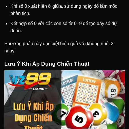
Khi số 0 xuất hiện ở giữa, sử dụng ngày đó làm mốc
phân tích.
Kết hợp số 0 với các con số từ 0–9 để tạo dãy số dự
đoán.
Phương pháp này đặc biệt hiệu quả với khung nuôi 2
ngày.
Lưu Ý Khi Áp Dụng Chiến Thuật